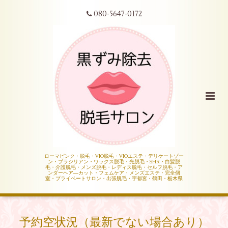
080-5647-0172
ローマピンク・脱毛・VIO脱毛・VIOエステ・デリケートゾー
ン・ブラジリアン・ワックス脱毛・光脱毛・SHR・白髪脱
毛・介護脱毛・メンズ脱毛・レディス脱毛・セルフ脱毛・ア
ンダーヘア―カット・フェムケア・メンズエステ・完全個
室・プライベートサロン・出張脱毛・宇都宮・鶴田・栃木県
予約空状況（最新でない場合あり）