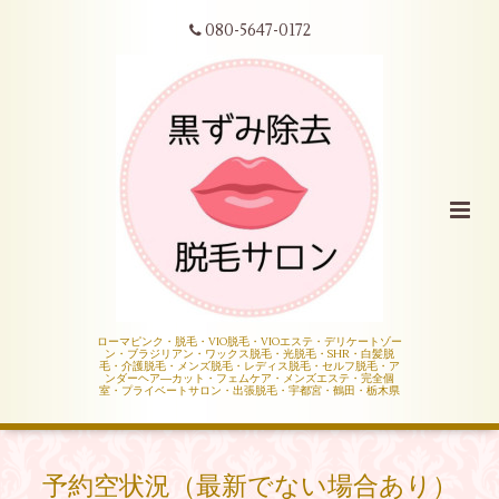
080-5647-0172
ローマピンク・脱毛・VIO脱毛・VIOエステ・デリケートゾー
ン・ブラジリアン・ワックス脱毛・光脱毛・SHR・白髪脱
毛・介護脱毛・メンズ脱毛・レディス脱毛・セルフ脱毛・ア
ンダーヘア―カット・フェムケア・メンズエステ・完全個
室・プライベートサロン・出張脱毛・宇都宮・鶴田・栃木県
予約空状況（最新でない場合あり）