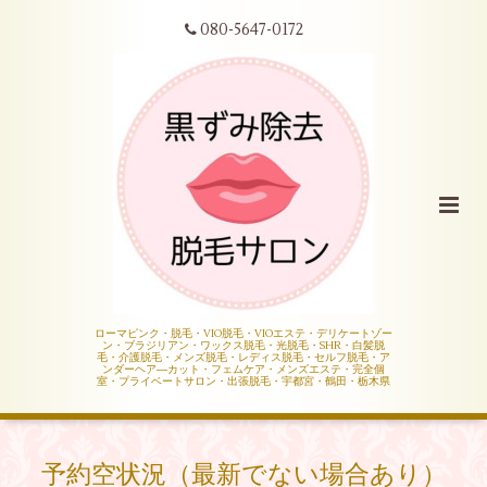
080-5647-0172
ローマピンク・脱毛・VIO脱毛・VIOエステ・デリケートゾー
ン・ブラジリアン・ワックス脱毛・光脱毛・SHR・白髪脱
毛・介護脱毛・メンズ脱毛・レディス脱毛・セルフ脱毛・ア
ンダーヘア―カット・フェムケア・メンズエステ・完全個
室・プライベートサロン・出張脱毛・宇都宮・鶴田・栃木県
予約空状況（最新でない場合あり）