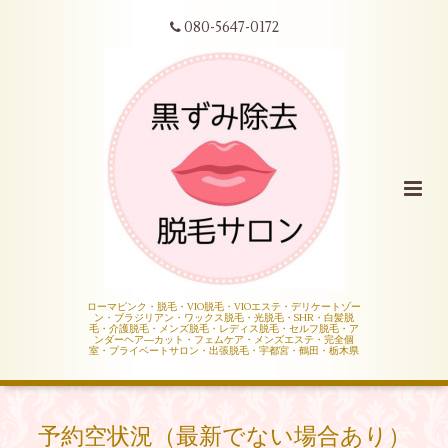
080-5647-0172
ローマピンク・脱毛・VIO脱毛・VIOエステ・デリケートゾー
ン・ブラジリアン・ワックス脱毛・光脱毛・SHR・白髪脱
毛・介護脱毛・メンズ脱毛・レディス脱毛・セルフ脱毛・ア
ンダーヘア―カット・フェムケア・メンズエステ・完全個
室・プライベートサロン・出張脱毛・宇都宮・鶴田・栃木県
予約空状況（最新でない場合あり）