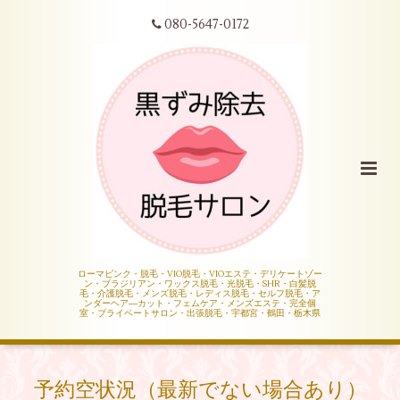
080-5647-0172
ローマピンク・脱毛・VIO脱毛・VIOエステ・デリケートゾー
ン・ブラジリアン・ワックス脱毛・光脱毛・SHR・白髪脱
毛・介護脱毛・メンズ脱毛・レディス脱毛・セルフ脱毛・ア
ンダーヘア―カット・フェムケア・メンズエステ・完全個
室・プライベートサロン・出張脱毛・宇都宮・鶴田・栃木県
予約空状況（最新でない場合あり）