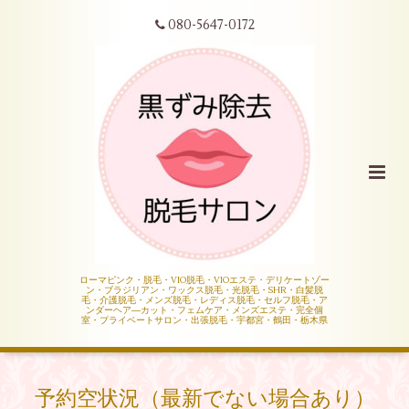
080-5647-0172
ローマピンク・脱毛・VIO脱毛・VIOエステ・デリケートゾー
ン・ブラジリアン・ワックス脱毛・光脱毛・SHR・白髪脱
毛・介護脱毛・メンズ脱毛・レディス脱毛・セルフ脱毛・ア
ンダーヘア―カット・フェムケア・メンズエステ・完全個
室・プライベートサロン・出張脱毛・宇都宮・鶴田・栃木県
予約空状況（最新でない場合あり）