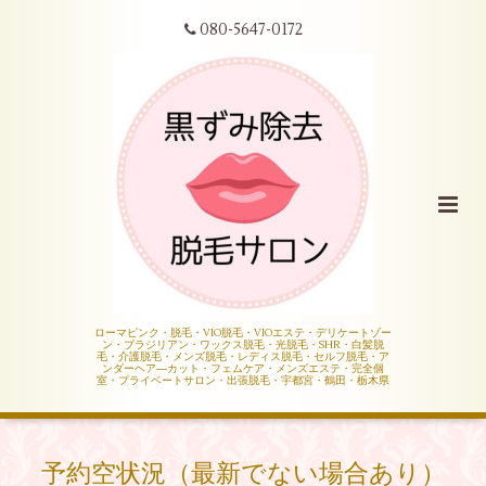
080-5647-0172
ローマピンク・脱毛・VIO脱毛・VIOエステ・デリケートゾー
ン・ブラジリアン・ワックス脱毛・光脱毛・SHR・白髪脱
毛・介護脱毛・メンズ脱毛・レディス脱毛・セルフ脱毛・ア
ンダーヘア―カット・フェムケア・メンズエステ・完全個
室・プライベートサロン・出張脱毛・宇都宮・鶴田・栃木県
予約空状況（最新でない場合あり）