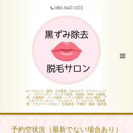
080-5647-0172
ローマピンク・脱毛・VIO脱毛・VIOエステ・デリケートゾー
ン・ブラジリアン・ワックス脱毛・光脱毛・SHR・白髪脱
毛・介護脱毛・メンズ脱毛・レディス脱毛・セルフ脱毛・ア
ンダーヘア―カット・フェムケア・メンズエステ・完全個
室・プライベートサロン・出張脱毛・宇都宮・鶴田・栃木県
予約空状況（最新でない場合あり）