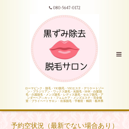
080-5647-0172
ローマピンク・脱毛・VIO脱毛・VIOエステ・デリケートゾー
ン・ブラジリアン・ワックス脱毛・光脱毛・SHR・白髪脱
毛・介護脱毛・メンズ脱毛・レディス脱毛・セルフ脱毛・ア
ンダーヘア―カット・フェムケア・メンズエステ・完全個
室・プライベートサロン・出張脱毛・宇都宮・鶴田・栃木県
予約空状況（最新でない場合あり）