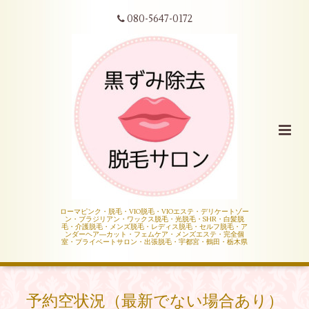
080-5647-0172
ローマピンク・脱毛・VIO脱毛・VIOエステ・デリケートゾー
ン・ブラジリアン・ワックス脱毛・光脱毛・SHR・白髪脱
毛・介護脱毛・メンズ脱毛・レディス脱毛・セルフ脱毛・ア
ンダーヘア―カット・フェムケア・メンズエステ・完全個
室・プライベートサロン・出張脱毛・宇都宮・鶴田・栃木県
予約空状況（最新でない場合あり）