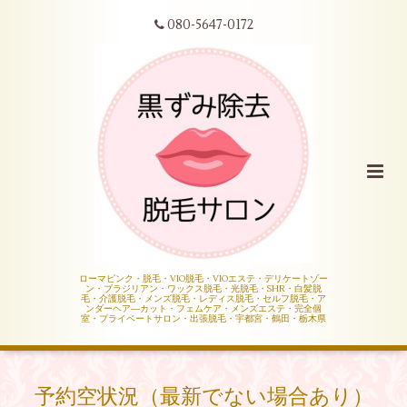
080-5647-0172
ローマピンク・脱毛・VIO脱毛・VIOエステ・デリケートゾー
ン・ブラジリアン・ワックス脱毛・光脱毛・SHR・白髪脱
毛・介護脱毛・メンズ脱毛・レディス脱毛・セルフ脱毛・ア
ンダーヘア―カット・フェムケア・メンズエステ・完全個
室・プライベートサロン・出張脱毛・宇都宮・鶴田・栃木県
予約空状況（最新でない場合あり）