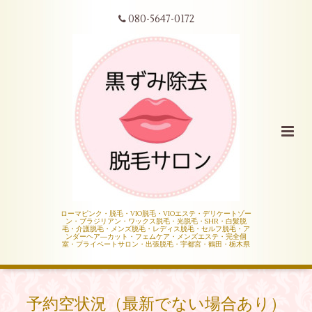
080-5647-0172
ローマピンク・脱毛・VIO脱毛・VIOエステ・デリケートゾー
ン・ブラジリアン・ワックス脱毛・光脱毛・SHR・白髪脱
毛・介護脱毛・メンズ脱毛・レディス脱毛・セルフ脱毛・ア
ンダーヘア―カット・フェムケア・メンズエステ・完全個
室・プライベートサロン・出張脱毛・宇都宮・鶴田・栃木県
予約空状況（最新でない場合あり）