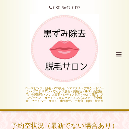
080-5647-0172
ローマピンク・脱毛・VIO脱毛・VIOエステ・デリケートゾー
ン・ブラジリアン・ワックス脱毛・光脱毛・SHR・白髪脱
毛・介護脱毛・メンズ脱毛・レディス脱毛・セルフ脱毛・ア
ンダーヘア―カット・フェムケア・メンズエステ・完全個
室・プライベートサロン・出張脱毛・宇都宮・鶴田・栃木県
予約空状況（最新でない場合あり）