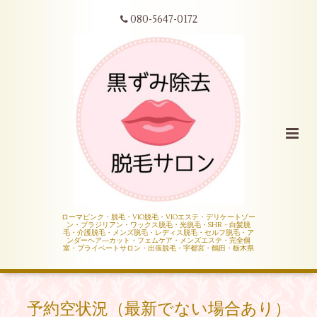
080-5647-0172
ローマピンク・脱毛・VIO脱毛・VIOエステ・デリケートゾー
ン・ブラジリアン・ワックス脱毛・光脱毛・SHR・白髪脱
毛・介護脱毛・メンズ脱毛・レディス脱毛・セルフ脱毛・ア
ンダーヘア―カット・フェムケア・メンズエステ・完全個
室・プライベートサロン・出張脱毛・宇都宮・鶴田・栃木県
予約空状況（最新でない場合あり）