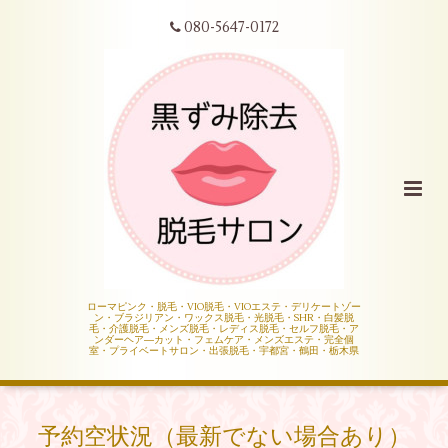
080-5647-0172
ローマピンク・脱毛・VIO脱毛・VIOエステ・デリケートゾー
ン・ブラジリアン・ワックス脱毛・光脱毛・SHR・白髪脱
毛・介護脱毛・メンズ脱毛・レディス脱毛・セルフ脱毛・ア
ンダーヘア―カット・フェムケア・メンズエステ・完全個
室・プライベートサロン・出張脱毛・宇都宮・鶴田・栃木県
予約空状況（最新でない場合あり）