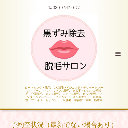
080-5647-0172
ローマピンク・脱毛・VIO脱毛・VIOエステ・デリケートゾー
ン・ブラジリアン・ワックス脱毛・光脱毛・SHR・白髪脱
毛・介護脱毛・メンズ脱毛・レディス脱毛・セルフ脱毛・ア
ンダーヘア―カット・フェムケア・メンズエステ・完全個
室・プライベートサロン・出張脱毛・宇都宮・鶴田・栃木県
予約空状況（最新でない場合あり）