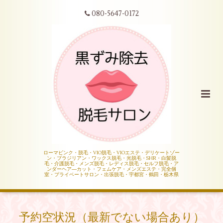
080-5647-0172
ローマピンク・脱毛・VIO脱毛・VIOエステ・デリケートゾー
ン・ブラジリアン・ワックス脱毛・光脱毛・SHR・白髪脱
毛・介護脱毛・メンズ脱毛・レディス脱毛・セルフ脱毛・ア
ンダーヘア―カット・フェムケア・メンズエステ・完全個
室・プライベートサロン・出張脱毛・宇都宮・鶴田・栃木県
予約空状況（最新でない場合あり）